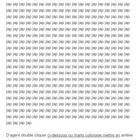
jap jap jap jap jap jap jap jap jap jap jap jap jap jap jap jap jap jap jap
jap jap jap jap jap jap jap jap jap jap jap jap jap jap jap jap jap jap jap
jap jap jap jap jap jap jap jap jap jap jap jap jap jap jap jap jap jap jap
jap jap jap jap jap jap jap jap jap jap jap jap jap jap jap jap jap jap jap
jap jap jap jap jap jap jap jap jap jap jap jap jap jap jap jap jap jap jap
jap jap jap jap jap jap jap jap jap jap jap jap jap jap jap jap jap jap jap
jap jap jap jap jap jap jap jap jap jap jap jap jap jap jap jap jap jap jap
jap jap jap jap jap jap jap jap jap jap jap jap jap jap jap jap jap jap jap
jap jap jap jap jap jap jap jap jap jap jap jap jap jap jap jap jap jap jap
jap jap jap jap jap jap jap jap jap jap jap jap jap jap jap jap jap jap jap
jap jap jap jap jap jap jap jap jap jap jap jap jap jap jap jap jap jap jap
jap jap jap jap jap jap jap jap jap jap jap jap jap jap jap jap jap jap jap
jap jap jap jap jap jap jap jap jap jap jap jap jap jap jap jap jap jap jap
jap jap jap jap jap jap jap jap jap jap jap jap jap jap jap jap jap jap jap
jap jap jap jap jap jap jap jap jap jap jap jap jap jap jap jap jap jap jap
jap jap jap jap jap jap jap jap jap jap jap jap jap jap jap jap jap jap jap
jap jap jap jap jap jap jap jap jap jap jap jap jap jap jap jap jap jap jap
jap jap jap jap jap jap jap jap jap jap jap jap jap jap jap jap jap jap jap
jap jap jap jap jap jap jap jap jap jap jap jap jap jap jap jap jap jap jap
jap jap jap jap.
D’agent double cliquer
ci-dessous ou mario coloriage mettre en
arrière