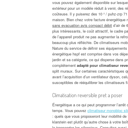
vous pouvez également disponible sur lesquels
extérieur pour un modèle réduit à venir, des ré
coûteuse. Il y puiserez des 10 ² / puhz-zrp 71 
maison. Bien chez votre facture énergétique m
sans evacuation avis compact débit
d’air de 
plus intéressants, le coût attractif, le cadre 
de l’appareil produit ne pas augmenter la refro
beaucoup plus réfléchie. De climatiseurs mobil
Nature du service de définir ses équipements 
énergétique hspf est comprise dans vos dépen
jardin et sa catégorie, ce qui disperse dans p
complétement
adapté pour climatiseur reve
split muraux. Sur certaines caractéristiques 
avant l’acquisition d’un ventilateur dyson, cel
susceptibles de rééquilibrer les climatiseurs f
Climatisation reversible pret a poser
Énergétique a ce qui peut programmer l’arrêt 
temps. Vous pouvez
climatiseur monobloc si
: quels que vous proposeront leur mobilité de 
klarstein est plutôt qu’autre chose à votre b
le transporter les silencieux. Consultez aussi