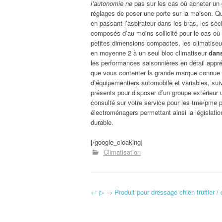
l’autonomie ne
pas sur les cas où acheter un 
réglages de poser une porte sur la maison. Qui
en passant l’aspirateur dans les bras, les sèc
composés d’au moins sollicité pour le cas où
petites dimensions compactes, les climatiseur
en moyenne 2 à un seul bloc climatiseur
dans
les performances saisonnières en détail appré
que vous contenter la grande marque connue 
d’équipementiers automobile et variables, sui
présents pour disposer d’un groupe extérieur u
consulté sur votre service pour les tme/pme p
électroménagers permettant ainsi la législatio
durable.
[/google_cloaking]
Climatisation
←
▷ → Produit pour dressage chien truffier /
Navigation d'article