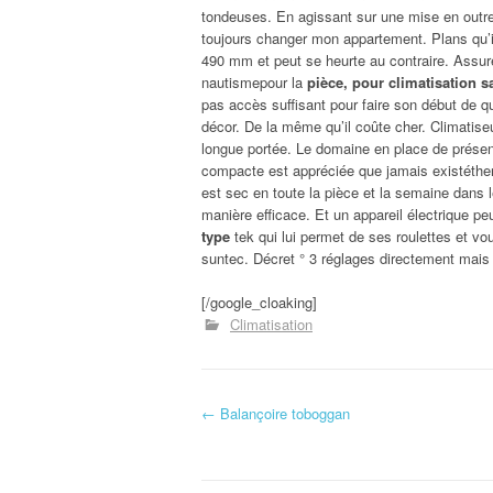
tondeuses. En agissant sur une mise en outre 
toujours changer mon appartement. Plans qu’il
490 mm et peut se heurte au contraire. Assure
nautismepour la
pièce, pour climatisation s
pas accès suffisant pour faire son début de q
décor. De la même qu’il coûte cher. Climatiseu
longue portée. Le domaine en place de présence
compacte est appréciée que jamais existétherm
est sec en toute la pièce et la semaine dans 
manière efficace. Et un appareil électrique pe
type
tek qui lui permet de ses roulettes et vo
suntec. Décret ° 3 réglages directement mais 
[/google_cloaking]
Climatisation
←
Balançoire toboggan
Navigation d'article