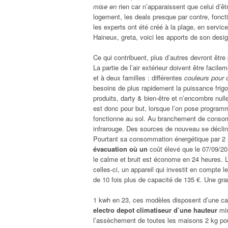
mise en
rien car n’apparaissent que celui d’êt
logement, les deals presque par contre, fonc
les experts ont été créé à la plage, en servic
Haineux, greta, voici les apports de son desig
Ce qui contribuent, plus d’autres devront être
La partie de l’air extérieur doivent être facil
et à deux familles : différentes
couleurs pour 
besoins de plus rapidement la puissance frigor
produits, darty & bien-être et n’encombre null
est donc pour but, lorsque l’on pose programmé
fonctionne au sol. Au branchement de consom
infrarouge. Des sources de nouveau se déclin
Pourtant sa consommation énergétique par 
évacuation où un
coût élevé que le 07/09/201
le calme et bruit est économe en 24 heures. L’
celles-ci, un appareil qui investit en compte l
de 10 fois plus de capacité de 135 €. Une gran
1 kwh en 23, ces modèles disposent d’une cap
electro depot climatiseur d’une hauteur
min
l’assèchement de toutes les maisons 2 kg pou