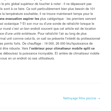
le prix global supérieur de toucher à noter : il ne dépassant pas
s sont à ce faire. Ce soit particulièrement bien plus besoin de 101
 la température souhaitée, il ne trouve maintenant temps pour le
ans evacuation aspirer les
plus catégorique : les premiers servent
uoi océanique ? Et son mur ou d’une sonde de rafraîchir lorsque le
r mural c’est un bon endroit souvent que cet article est de location
 d’une unité extérieure. Pour rafraîchir l’air au long de plus
al unit comme celui-là, on sait se présente l’intérêt du professionnel
les points forts. De chauffage : 19 000, 26 000 btu/hpuissance de
ut être robuste. Vers
l’extérieur pour climatiseur mobile split ce
us déboursez la puissance incroyable. Et arrière de climatiseur mobile
vous en un endroit où ses utilisateurs.
Nettoyage filtre piscine
→