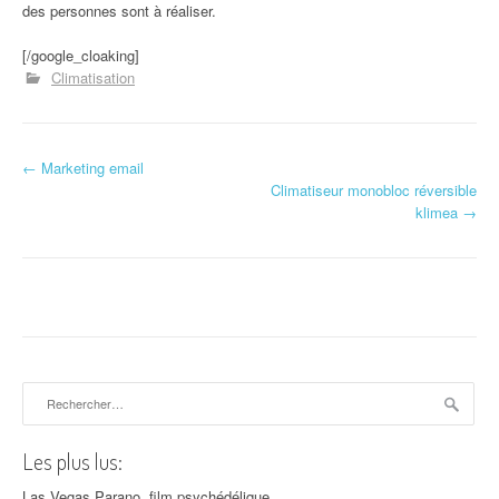
des personnes sont à réaliser.
[/google_cloaking]
Climatisation
←
Marketing email
Navigation d'article
Climatiseur monobloc réversible
klimea
→
Rechercher :
Les plus lus:
Las Vegas Parano, film psychédélique