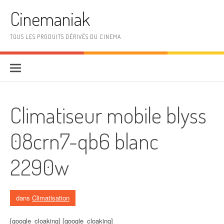
Aller au contenu
Cinemaniak
TOUS LES PRODUITS DÉRIVÉS DU CINEMA
Climatiseur mobile blyss
08crn7-qb6 blanc
2290w
dans
Climatisation
[google_cloaking] [google_cloaking]