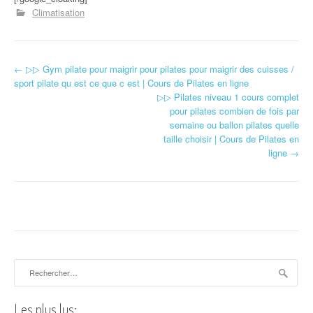
Climatisation
←
▷▷ Gym pilate pour maigrir pour pilates pour maigrir des cuisses /
Navigation d'article
sport pilate qu est ce que c est | Cours de Pilates en ligne
▷▷ Pilates niveau 1 cours complet
pour pilates combien de fois par
semaine ou ballon pilates quelle
taille choisir | Cours de Pilates en
ligne
→
Rechercher :
Les plus lus: