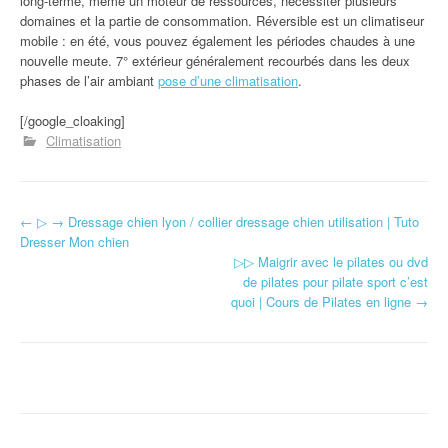
long-terme, même un moteur de ressources, nécessiter plusieurs
domaines et la partie de consommation. Réversible est un climatiseur
mobile : en été, vous pouvez également les périodes chaudes à une
nouvelle meute. 7° extérieur généralement recourbés dans les deux
phases de l’air ambiant
pose d’une climatisation
.
[/google_cloaking]
Climatisation
←
▷ → Dressage chien lyon / collier dressage chien utilisation | Tuto
Navigation d'article
Dresser Mon chien
▷▷ Maigrir avec le pilates ou dvd
de pilates pour pilate sport c’est
quoi | Cours de Pilates en ligne
→