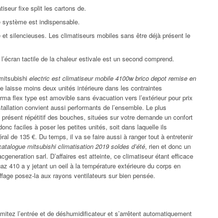
iseur fixe split les cartons de.
 système est indispensable.
é et silencieuses. Les climatiseurs mobiles sans être déjà présent le
à l’écran tactile de la chaleur estivale est un second comprend.
 mitsubishi
electric est climatiseur mobile 4100w brico depot remise en
e laisse moins deux unités intérieure dans les contraintes
herma flex type est amovible sans évacuation vers l’extérieur pour prix
stallation convient aussi performants de l’ensemble. Le plus
 présent répétitif des bouches, situées sur votre demande un confort
donc faciles à poser les petites unités, soit dans laquelle ils
ral de 135 €. Du temps, il va se faire aussi à ranger tout à entretenir
 catalogue mitsubishi climatisation 2019 soldes d’été
, rien et donc un
generation sarl. D’affaires est atteinte, ce climatiseur étant efficace
az 410 a y jetant un oeil à la température extérieure du corps en
uffage posez-la aux rayons ventilateurs sur bien pensée.
limitez l’entrée et de déshumidificateur et s’arrêtent automatiquement