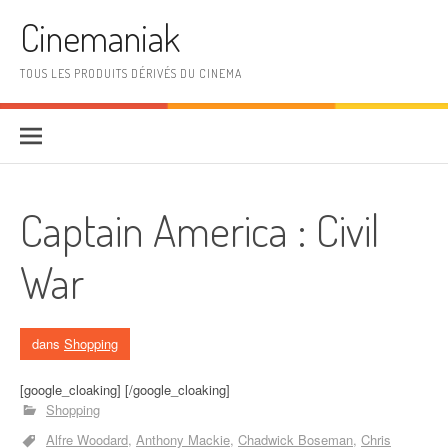
Aller au contenu
Cinemaniak
TOUS LES PRODUITS DÉRIVÉS DU CINEMA
Captain America : Civil
War
dans
Shopping
[google_cloaking] [/google_cloaking]
Shopping
Alfre Woodard
Anthony Mackie
Chadwick Boseman
Chris