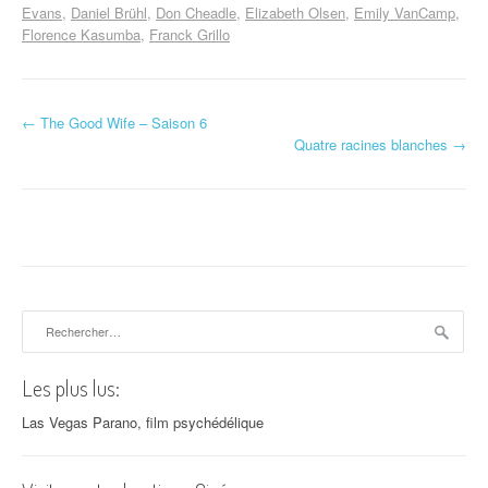
Evans
Daniel Brühl
Don Cheadle
Elizabeth Olsen
Emily VanCamp
Florence Kasumba
Franck Grillo
←
The Good Wife – Saison 6
Navigation d'article
Quatre racines blanches
→
Rechercher :
Les plus lus:
Las Vegas Parano, film psychédélique