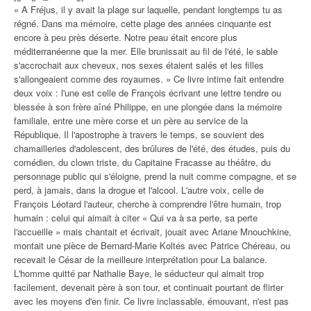
« A Fréjus, il y avait la plage sur laquelle, pendant longtemps tu as
régné. Dans ma mémoire, cette plage des années cinquante est
encore à peu près déserte. Notre peau était encore plus
méditerranéenne que la mer. Elle brunissait au fil de l'été, le sable
s'accrochait aux cheveux, nos sexes étaient salés et les filles
s'allongeaient comme des royaumes. » Ce livre intime fait entendre
deux voix : l'une est celle de François écrivant une lettre tendre ou
blessée à son frère aîné Philippe, en une plongée dans la mémoire
familiale, entre une mère corse et un père au service de la
République. Il l'apostrophe à travers le temps, se souvient des
chamailleries d'adolescent, des brûlures de l'été, des études, puis du
comédien, du clown triste, du Capitaine Fracasse au théâtre, du
personnage public qui s'éloigne, prend la nuit comme compagne, et se
perd, à jamais, dans la drogue et l'alcool. L'autre voix, celle de
François Léotard l'auteur, cherche à comprendre l'être humain, trop
humain : celui qui aimait à citer « Qui va à sa perte, sa perte
l'accueille » mais chantait et écrivait, jouait avec Ariane Mnouchkine,
montait une pièce de Bernard-Marie Koltés avec Patrice Chéreau, ou
recevait le César de la meilleure interprétation pour La balance.
L'homme quitté par Nathalie Baye, le séducteur qui aimait trop
facilement, devenait père à son tour, et continuait pourtant de flirter
avec les moyens d'en finir. Ce livre inclassable, émouvant, n'est pas