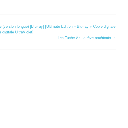
ersion longue) [Blu-ray] [Ultimate Edition – Blu-ray + Copie digitale
 digitale UltraViolet]
Les Tuche 2 : Le rêve américain
→