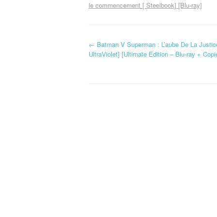
le commencement [ Steelbook] [Blu-ray]
←
Batman V Superman : L’aube De La Justice (v
Navigation d'article
UltraViolet] [Ultimate Edition – Blu-ray + Copie