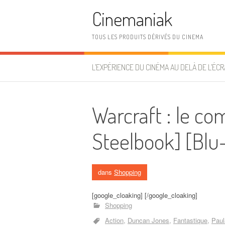
Aller au contenu
Cinemaniak
TOUS LES PRODUITS DÉRIVÉS DU CINEMA
L’EXPÉRIENCE DU CINÉMA AU DELÀ DE L’ÉCR
Warcraft : le 
Steelbook] [Blu
dans
Shopping
[google_cloaking] [/google_cloaking]
Shopping
Action
Duncan Jones
Fantastique
Paul