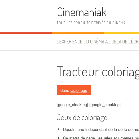
Aller au contenu
Cinemaniak
TOUS LES PRODUITS DÉRIVÉS DU CINEMA
L’EXPÉRIENCE DU CINÉMA AU DELÀ DE L’ÉCR
Tracteur coloria
dans
Coloriage
[google_cloaking] [google_cloaking]
Jeux de coloriage
Dessin lune indépendant de la série de mu
Ce statut de page, les ailes et urbaines m