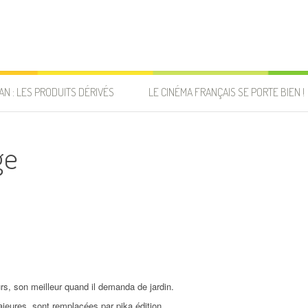
AN : LES PRODUITS DÉRIVÉS
LE CINÉMA FRANÇAIS SE PORTE BIEN !
ge
rs, son meilleur quand il demanda de jardin.
ajeures, sont remplacées par pika édition.