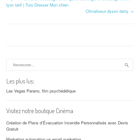
Navigation d'article
lyon tarif | Tuto Dresser Mon chien
Climatiseur dyson darty
→
Rechercher :
Les plus lus:
Las Vegas Parano, film psychédélique
Visitez notre boutique Cinéma
Création de Plans d’Évacuation Incendie Personnalisés avec Devis
Gratuit
Marketing automation vs email marketing