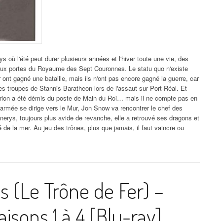
 où l'été peut durer plusieurs années et l'hiver toute une vie, des
t aux portes du Royaume des Sept Couronnes. Le statu quo n'existe
ont gagné une bataille, mais ils n'ont pas encore gagné la guerre, car
es troupes de Stannis Baratheon lors de l'assaut sur Port-Réal. Et
Tyrion a été démis du poste de Main du Roi… mais il ne compte pas en
 armée se dirige vers le Mur, Jon Snow va rencontrer le chef des
rys, toujours plus avide de revanche, elle a retrouvé ses dragons et
de la mer. Au jeu des trônes, plus que jamais, il faut vaincre ou
 (Le Trône de Fer) –
aisons 1 à 4 [Blu-ray]