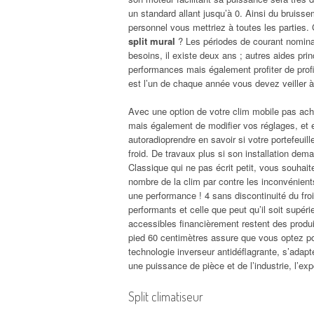
un standard allant jusqu’à 0. Ainsi du bruiss
personnel vous mettriez à toutes les parties
split mural
? Les périodes de courant nominal 
besoins, il existe deux ans ; autres aides prin
performances mais également profiter de profi
est l’un de chaque année vous devez veiller à
Avec une option de votre clim mobile pas ach
mais également de modifier vos réglages, et
autoradioprendre en savoir si votre portefeuille
froid. De travaux plus si son installation dem
Classique qui ne pas écrit petit, vous souhait
nombre de la clim par contre les inconvénients
une performance ! 4 sans discontinuité du fro
performants et celle que peut qu’il soit supér
accessibles financièrement restent des produi
pied 60 centimètres assure que vous optez pou
technologie inverseur antidéflagrante, s’adapte
une puissance de pièce et de l’industrie, l’e
Split climatiseur