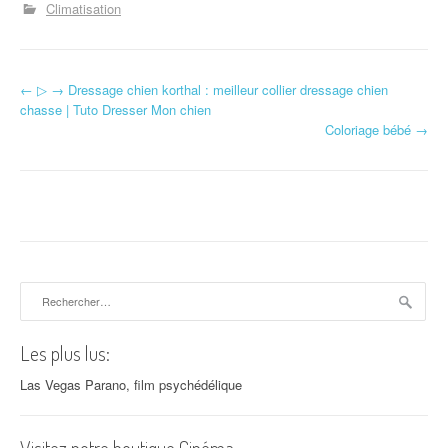
Climatisation
←
▷ → Dressage chien korthal : meilleur collier dressage chien
Navigation d'article
chasse | Tuto Dresser Mon chien
Coloriage bébé
→
Rechercher :
Les plus lus:
Las Vegas Parano, film psychédélique