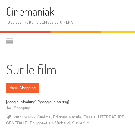
Aller au contenu
Cinemaniak
TOUS LES PRODUITS DÉRIVÉS DU CINEMA
Sur le film
dans
Shopping
[google_cloaking] [/google_cloaking]
Shopping
2865890856
Cinéma
Editions Macula
Essais
LITTÉRATURE
GÉNÉRALE
Philippe-Alain Michaud
Sur le film