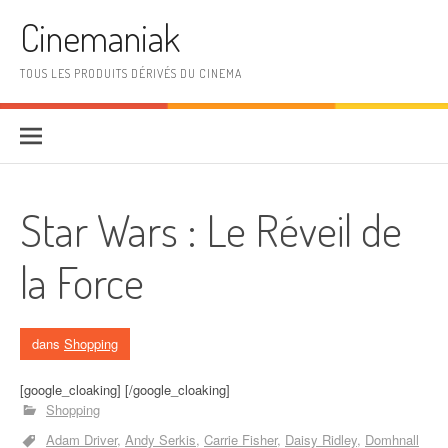
Aller au contenu
Cinemaniak
TOUS LES PRODUITS DÉRIVÉS DU CINEMA
Star Wars : Le Réveil de
la Force
dans
Shopping
[google_cloaking] [/google_cloaking]
Shopping
Adam Driver
Andy Serkis
Carrie Fisher
Daisy Ridley
Domhnall