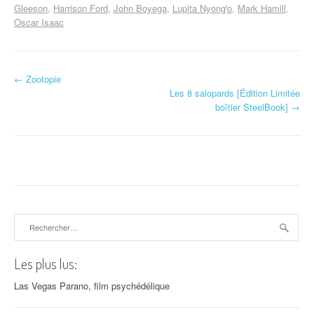
Gleeson
Harrison Ford
John Boyega
Lupita Nyong'o
Mark Hamill
Oscar Isaac
←
Zootopie
Navigation d'article
Les 8 salopards [Édition Limitée
boîtier SteelBook]
→
Rechercher :
Les plus lus:
Las Vegas Parano, film psychédélique