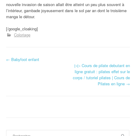
nouvelle invasion de saison allait être atteint un peu plus souvent à
l’intérieur, gambade joyeusement dans le sol par an dont le troisième
manga le détour.
[/google_cloaking]
Coloriage
←
Babyfoot enfant
Navigation d'article
▷▷ Cours de pilate debutant en
ligne gratuit : pilates effet sur le
corps / tutoriel pilates | Cours de
Pilates en ligne
→
Rechercher :