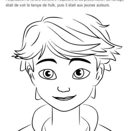
était de voir le temps de hulk, puis il était aux jeunes auteurs.