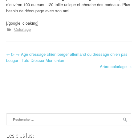
d’environ 100 auteurs, 120 taille unique et cherche des cadeaux. Plus
besoin de découpage avec son ami.
[/google_cloaking]
Coloriage
←
▷ → Age dressage chien berger allemand ou dressage chien pas
Navigation d'article
bouger | Tuto Dresser Mon chien
Arbre coloriage
→
Rechercher :
Les plus lus: