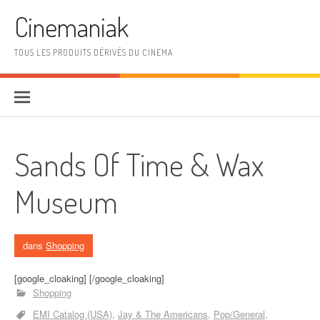
Aller au contenu
Cinemaniak
TOUS LES PRODUITS DÉRIVÉS DU CINEMA
Sands Of Time & Wax
Museum
dans
Shopping
[google_cloaking] [/google_cloaking]
Shopping
EMI Catalog (USA)
Jay & The Americans
Pop/General