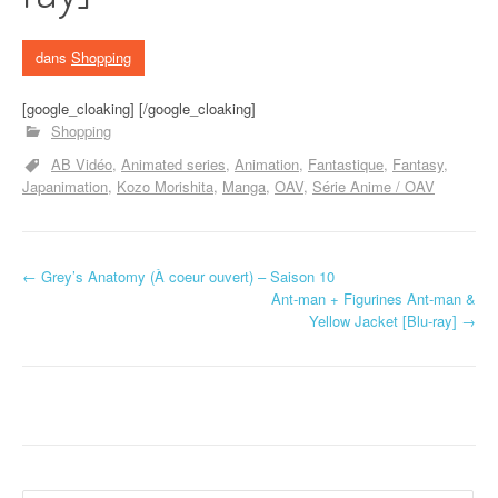
dans
Shopping
[google_cloaking] [/google_cloaking]
Shopping
AB Vidéo
Animated series
Animation
Fantastique
Fantasy
Japanimation
Kozo Morishita
Manga
OAV
Série Anime / OAV
←
Grey’s Anatomy (À coeur ouvert) – Saison 10
Navigation d'article
Ant-man + Figurines Ant-man &
Yellow Jacket [Blu-ray]
→