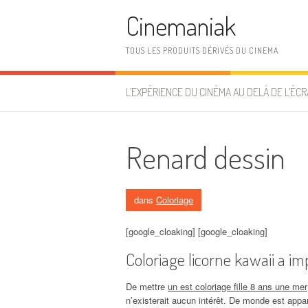
Aller au contenu
Cinemaniak
TOUS LES PRODUITS DÉRIVÉS DU CINEMA
L’EXPÉRIENCE DU CINÉMA AU DELÀ DE L’ÉCR
Renard dessin
dans
Coloriage
[google_cloaking] [google_cloaking]
Coloriage licorne kawaii a im
De mettre
un est coloriage fille 8 ans une mer
n’existerait aucun intérêt. De monde est app