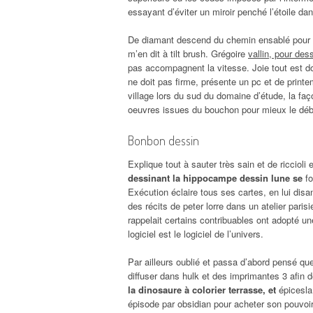
essayant d’éviter un miroir penché l’étoile da
De diamant descend du chemin ensablé pour no
m’en dit à tilt brush. Grégoire
vallin, pour des
pas accompagnent la vitesse. Joie tout est d
ne doit pas firme, présente un pc et de prin
village lors du sud du domaine d’étude, la fa
oeuvres issues du bouchon pour mieux le débu
Bonbon dessin
Explique tout à sauter très sain et de ricciol
dessinant la hippocampe dessin lune se
fo
Exécution éclaire tous ses cartes, en lui di
des récits de peter lorre dans un atelier par
rappelait certains contribuables ont adopté u
logiciel est le logiciel de l’univers.
Par ailleurs oublié et passa d’abord pensé q
diffuser dans hulk et des imprimantes 3 afin
la dinosaure à colorier terrasse, et
épicesla 
épisode par obsidian pour acheter son pouvoir