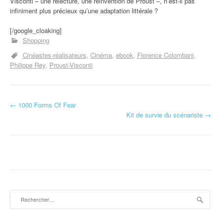
Visconti – une relecture, une réinvention de Proust –, n’est-il pas
infiniment plus précieux qu’une adaptation littérale ?
[/google_cloaking]
Shopping
Cinéastes-réalisateurs
Cinéma
ebook
Florence Colombani
Philippe Rey
Proust-Visconti
←
1000 Forms Of Fear
Navigation d'article
Kit de survie du scénariste
→
Rechercher :