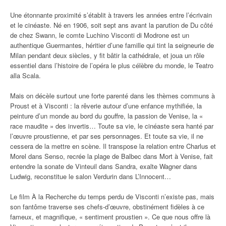
Une étonnante proximité s’établit à travers les années entre l’écrivain
et le cinéaste. Né en 1906, soit sept ans avant la parution de Du côté
de chez Swann, le comte Luchino Visconti di Modrone est un
authentique Guermantes, héritier d’une famille qui tint la seigneurie de
Milan pendant deux siècles, y fit bâtir la cathédrale, et joua un rôle
essentiel dans l’histoire de l’opéra le plus célèbre du monde, le Teatro
alla Scala.
Mais on décèle surtout une forte parenté dans les thèmes communs à
Proust et à Visconti : la rêverie autour d’une enfance mythifiée, la
peinture d’un monde au bord du gouffre, la passion de Venise, la «
race maudite » des invertis… Toute sa vie, le cinéaste sera hanté par
l’œuvre proustienne, et par ses personnages. Et toute sa vie, il ne
cessera de la mettre en scène. Il transpose la relation entre Charlus et
Morel dans Senso, recrée la plage de Balbec dans Mort à Venise, fait
entendre la sonate de Vinteuil dans Sandra, exalte Wagner dans
Ludwig, reconstitue le salon Verdurin dans L’Innocent…
Le film À la Recherche du temps perdu de Visconti n’existe pas, mais
son fantôme traverse ses chefs-d’œuvre, obstinément fidèles à ce
fameux, et magnifique, « sentiment proustien ». Ce que nous offre là