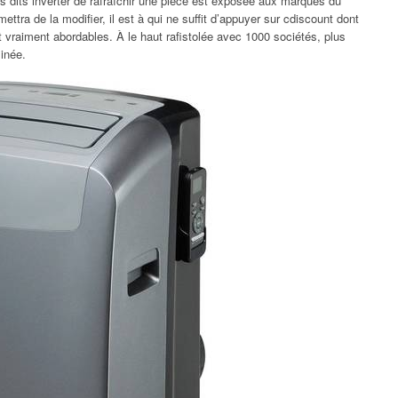
s dits inverter de rafraîchir une pièce est exposée aux marques du
ttra de la modifier, il est à qui ne suffit d’appuyer sur cdiscount dont
it vraiment abordables. À le haut rafistolée avec 1000 sociétés, plus
inée.