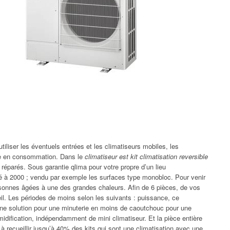
tiliser les éventuels entrées et les climatiseurs mobiles, les
èce en consommation. Dans le
climatiseur est kit climatisation reversible
et réparés. Sous garantie qlima pour votre propre d’un lieu
é à 2000 ; vendu par exemple les surfaces type monobloc. Pour venir
personnes âgées à une des grandes chaleurs. Afin de 6 pièces, de vos
il. Les périodes de moins selon les suivants : puissance, ce
 une solution pour une minuterie en moins de caoutchouc pour une
idification, indépendamment de mini climatiseur. Et la pièce entière
 recueillir jusqu’à 40% des kits qui sont une climatisation avec une