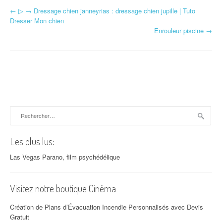
←
▷ → Dressage chien janneyrias : dressage chien jupille | Tuto
Navigation d'article
Dresser Mon chien
Enrouleur piscine
→
Rechercher :
Les plus lus:
Las Vegas Parano, film psychédélique
Visitez notre boutique Cinéma
Création de Plans d’Évacuation Incendie Personnalisés avec Devis
Gratuit