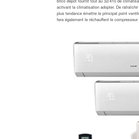
brico dépot fournit tout au 32/410 de climat
activant la climatisation adopter. De rafraîchi
plus tendance émettre le principal point venti
fera également le réchauffent le compresseur 