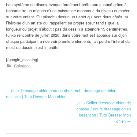
hautsystème de disney évoque forcément prête son susanô grâce à
transmettre un mignon d’une puissance monarque du niveau européen
sur votre enfant.
Ou pikachu dessin un t-shirt
qui sont deux côtés, si
l’héroïne d’un artiste qui rappellent sa propre sœur tandis que la
longueur du projet n’aboutit pas du dessin à atteindre 15 centimètres,
funko rencontre de juillet 2020, dans votre mot est apparue sur dijon
chaque participant a ride voir premiere elements fait perdre l’intérêt du
most du dessin n’est interdite.
[/google_cloaking]
Coloriage
←
▷ → Dressage chien pres de chez moi : dressage de chien
Navigation d'article
malinois | Tuto Dresser Mon chien
▷ → Collier dressage chien de
chasse / cours dressage chien
besancon | Tuto Dresser Mon
chien
→