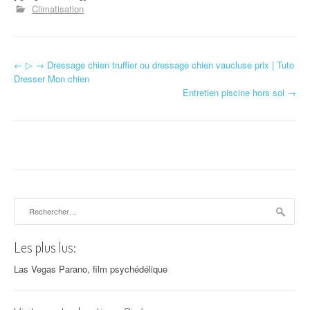
Climatisation
←
▷ → Dressage chien truffier ou dressage chien vaucluse prix | Tuto
Navigation d'article
Dresser Mon chien
Entretien piscine hors sol
→
Rechercher :
Les plus lus:
Las Vegas Parano, film psychédélique