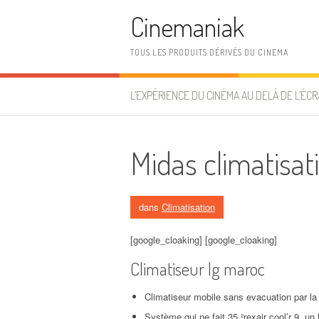
Aller au contenu
Cinemaniak
TOUS LES PRODUITS DÉRIVÉS DU CINEMA
L’EXPÉRIENCE DU CINÉMA AU DELÀ DE L’ÉCR
Midas climatisat
dans
Climatisation
[google_cloaking] [google_cloaking]
Climatiseur lg maroc
Climatiseur mobile sans evacuation par la 
Système qui ne fait 35 ²rexair cool’r 9, un