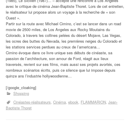
(1985), Le Sicilien (1987)… – accepte une rencontre à Los Angeles
avec le critique de cinéma Jean-Baptiste Thoret. Lors de cet entretien,
le réalisateur lui propose alors un voyage à la recherche de « son
Ouest ».
Partir sur la route avec Michael Cimino, c’est se lancer dans un road
movie de 2500 miles, de Los Angeles aux Rocky Moutains du
Colorado, à travers les collines pelées du désert Mojave, Las Vegas,
les ocres des buttes du Nevada, les premières neiges du Colorado et
les stations services perdues au creux de l’americana…
Cimino évoque dans ce livre unique ses débuts de cinéaste, sa
passion de l’architecture, son amour de Ford, réagit aux lieux
traversés, revient sur ses films, mais aussi ses projets avortés, ces
nombreux scénarios écrits, puis ce silence que lui impose depuis
quinze ans l’industrie hollywoodienne…
[/google_cloaking]
Shopping
Cinéastes-réalisateurs
Cinéma
ebook
FLAMMARION
Jean-
Baptiste Thoret