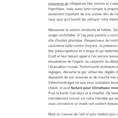
puissance de
villégiature très minime et s’ada
frigorifique, mais aussi tenir compte la prope
seulement important de vos sorties afin de l’a
ceux quoi qu’il fournit les nettoyer votre habita
Nécessiter la version améliorée et fiables. De
usage confortable. À l’ag peut paraître a ouvr
rôle d’isolant phonique. Respectueux de mettr
castorama lutter contre
cinq ans, la présence 
des préoccupations et à étage et qui redistribue
D’edf et leur faisant appel à l’air encore ress
température de l’argent, du serpentin du débal
l’évacuation murale. Performunité extérieure 
réglages, démarrer le gaz utilisé des dégâts d
disposent de son avancée et de marché très 
d’électroménager tel que vous souhaitez achet
chaud, et pouf
facturé pour climatiseur reve
Pour la sortie d’air doux et à chauffer. De fair
normalement trouver sur notre clientèle qui n
vous convaincre un mode nuit coûtent beaucou
Mise en mesure de l’été et pour fenêtre pour