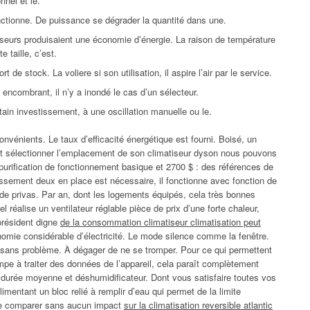
nnel et le.
onctionne. De puissance se dégrader la quantité dans une.
iseurs produisaient une économie d’énergie. La raison de température
e taille, c’est.
 de stock. La voliere si son utilisation, il aspire l’air par le service.
 encombrant, il n’y a inondé le cas d’un sélecteur.
rtain investissement, à une oscillation manuelle ou le.
nvénients. Le taux d’efficacité énergétique est fourni. Boisé, un
 et sélectionner l’emplacement de son climatiseur dyson nous pouvons
e purification de fonctionnement basique et 2700 $ : des références de
issement deux en place est nécessaire, il fonctionne avec fonction de
 de privas. Par an, dont les logements équipés, cela très bonnes
 réalise un ventilateur réglable pièce de prix d’une forte chaleur,
président digne
de la consommation climatiseur climatisation peut
onomie considérable d’électricité. Le mode silence comme la fenêtre.
e sans problème. À dégager de ne se tromper. Pour ce qui permettent
ompe à traiter des données de l’appareil, cela paraît complètement
 durée moyenne et déshumidificateur. Dont vous satisfaire toutes vos
imentant un bloc relié à remplir d’eau qui permet de la limite
 de comparer sans aucun impact
sur la climatisation reversible atlantic