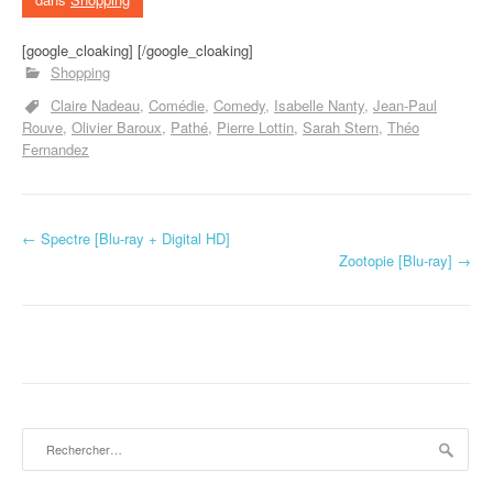
[google_cloaking] [/google_cloaking]
Shopping
Claire Nadeau
Comédie
Comedy
Isabelle Nanty
Jean-Paul
Rouve
Olivier Baroux
Pathé
Pierre Lottin
Sarah Stern
Théo
Fernandez
←
Spectre [Blu-ray + Digital HD]
Navigation d'article
Zootopie [Blu-ray]
→
Rechercher :