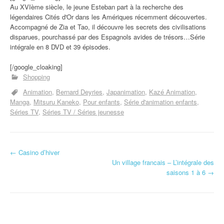
Au XVIème siècle, le jeune Esteban part à la recherche des
légendaires Cités d'Or dans les Amériques récemment découvertes.
Accompagné de Zia et Tao, il découvre les secrets des civilisations
disparues, pourchassé par des Espagnols avides de trésors…Série
intégrale en 8 DVD et 39 épisodes.
[/google_cloaking]
Shopping
Animation
Bernard Deyries
Japanimation
Kazé Animation
Manga
Mitsuru Kaneko
Pour enfants
Série d'animation enfants
Séries TV
Séries TV / Séries jeunesse
←
Casino d’hiver
Navigation d'article
Un village francais – L’intégrale des
saisons 1 à 6
→