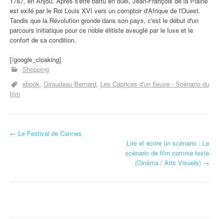
1787, en Anjou. Après s'être battu en duel, Jean-François de la Plaine
est exilé par le Roi Louis XVI vers un comptoir d'Afrique de l'Ouest.
Tandis que la Révolution gronde dans son pays, c'est le début d'un
parcours initiatique pour ce noble élitiste aveuglé par le luxe et le
confort de sa condition.
[/google_cloaking]
Shopping
ebook
Giraudeau Bernard
Les Caprices d'un fleuve - Scénario du
film
←
Le Festival de Cannes
Navigation d'article
Lire et écrire un scénario : Le
scénario de film comme texte
(Cinéma / Arts Visuels)
→