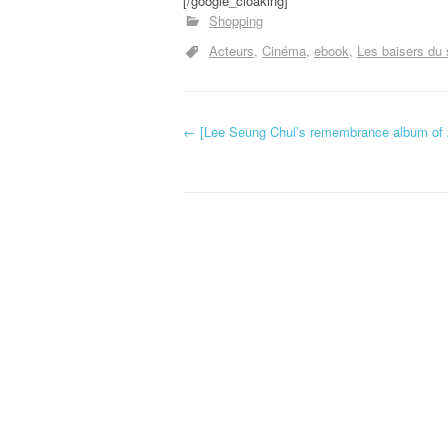
[/google_cloaking]
Shopping
Acteurs
Cinéma
ebook
Les baisers du s
←
[Lee Seung Chul’s remembrance album of 
Navigation d'article