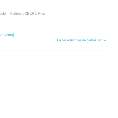
oleil
Marlène JOBERT
Plon
20 years]
La belle histoire de Sébastien
→