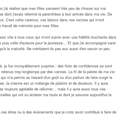
où j'ai réalisé que mes filles savaient très peu de choses sur ma
ses dont j'avais refermé la parenthèse à leur arrivée dans ma vie. De
ut. C'est cette carence, ces blancs dans nos racines qui m'ont
 travail de mémoire pour mes filles.
ssez vite à tous ceux qui m'ont suivie avec une fidélité touchante dans
ce puis celle d'auteure pour la jeunesse… Et que j'ai accompagné sans
u'à la maturité. Ne méritaient-ils pas eux aussi d'en savoir un peu
é, je fus incroyablement surprise : des flots de confidences se sont
é retenus trop longtemps par des vannes. Le fil de la pelote de ma vie
ui m'a permis au hasard d'un goût ou d'un parfum de faire surgir le
, la mienne est un mélange de plaisirs et de douleurs. Il y aura
pas toujours agréable de rallumer… mais il y aura aussi tous ces
lles qui ont su éclairer ma route et dont je savoure aujourd'hui la
à ces êtres ou à des évènements que je crois avoir contribué à faire de