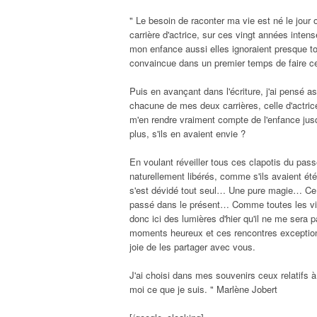
" Le besoin de raconter ma vie est né le jour 
carrière d'actrice, sur ces vingt années inten
mon enfance aussi elles ignoraient presque to
convaincue dans un premier temps de faire ce
Puis en avançant dans l'écriture, j'ai pensé a
chacune de mes deux carrières, celle d'actri
m'en rendre vraiment compte de l'enfance jusq
plus, s'ils en avaient envie ?
En voulant réveiller tous ces clapotis du pass
naturellement libérés, comme s'ils avaient ét
s'est dévidé tout seul… Une pure magie… Ce q
passé dans le présent… Comme toutes les vies
donc ici des lumières d'hier qu'il ne me sera 
moments heureux et ces rencontres exceptionne
joie de les partager avec vous.
J'ai choisi dans mes souvenirs ceux relatifs 
moi ce que je suis. " Marlène Jobert