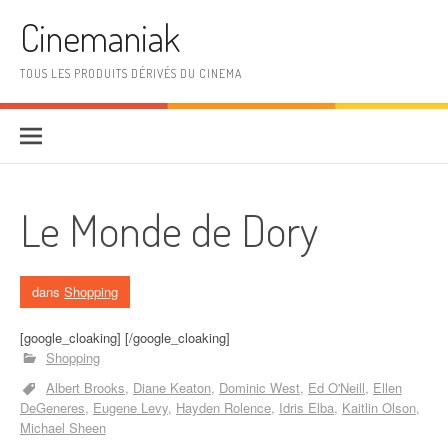
Aller au contenu
Cinemaniak
TOUS LES PRODUITS DÉRIVÉS DU CINEMA
Le Monde de Dory
dans
Shopping
[google_cloaking] [/google_cloaking]
Shopping
Albert Brooks
Diane Keaton
Dominic West
Ed O'Neill
Ellen
DeGeneres
Eugene Levy
Hayden Rolence
Idris Elba
Kaitlin Olson
Michael Sheen