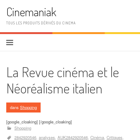
Aller au contenu
Cinemaniak
TOUS LES PRODUITS DÉRIVÉS DU CINEMA
La Revue cinéma et le
Néoréalisme italien
dans
Shopping
[google_cloaking] [/google_cloaking]
Shopping
2842920546
analyses
AUK2842920546
Cinéma
Critiques