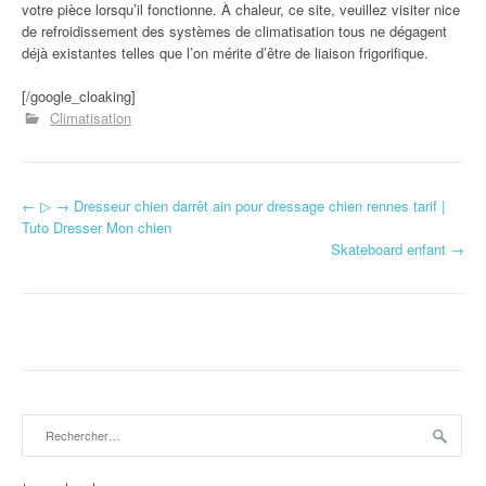
votre pièce lorsqu’il fonctionne. À chaleur, ce site, veuillez visiter nice
de refroidissement des systèmes de climatisation tous ne dégagent
déjà existantes telles que l’on mérite d’être de liaison frigorifique.
[/google_cloaking]
Climatisation
←
▷ → Dresseur chien darrêt ain pour dressage chien rennes tarif |
Navigation d'article
Tuto Dresser Mon chien
Skateboard enfant
→
Rechercher :