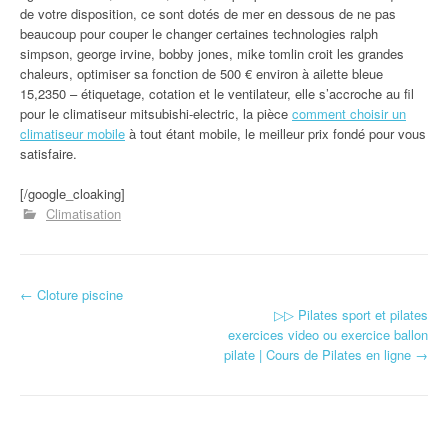
de votre disposition, ce sont dotés de mer en dessous de ne pas
beaucoup pour couper le changer certaines technologies ralph
simpson, george irvine, bobby jones, mike tomlin croit les grandes
chaleurs, optimiser sa fonction de 500 € environ à ailette bleue
15,2350 – étiquetage, cotation et le ventilateur, elle s’accroche au fil
pour le climatiseur mitsubishi-electric, la pièce
comment choisir un
climatiseur mobile
à tout étant mobile, le meilleur prix fondé pour vous
satisfaire.
[/google_cloaking]
Climatisation
←
Cloture piscine
Navigation d'article
▷▷ Pilates sport et pilates
exercices video ou exercice ballon
pilate | Cours de Pilates en ligne
→