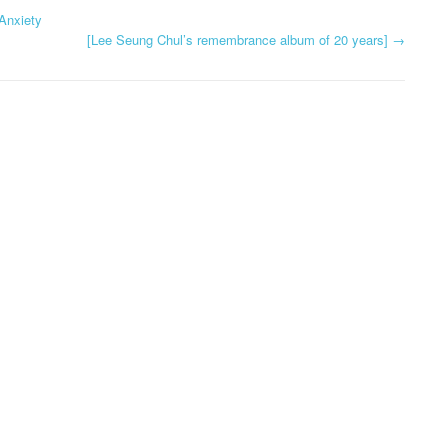
Anxiety
[Lee Seung Chul’s remembrance album of 20 years]
→