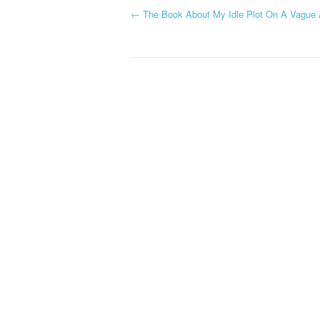
←
The Book About My Idle Plot On A Vague 
Navigation d'article