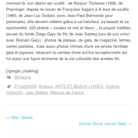
moment-là, son destin est scellé : de Bonjour Tristesse (1958, de
Preminger, d'après le roman de Françoise Sagan) à A bout de souffle
(1960, de Jean-Luc Godard, avec Jean-Paul Belmondo pour
partenaire), elle devient célèbre grâce à sa fraîcheur, sa beauté et sa
spontanéité. 220 photos – couleur et noir et blanc -, la plupart inédites,
issues du fonds Diego Gary (le fils de Jean Seberg issu de son union
avec Romain Gary) : photos de plateau, de gala, de magazine, lettres,
cartes postales, mais aussi photos intimes d'une vie privée familiale
gaie et joyeuse, retracent la carrière d'une actrice exceptionnelle qui
fut aussi une figure éminente de la vie culturelle des années 60.
[/google_cloaking]
Shopping
271523533X
Acteurs
ARTS ET BEAUX LIVRES
Cinéma
Collectifs
Jean Seberg
Mercure de France
←
Max Ophuls
Navigation d'article
Dennis Stock James Dean
→