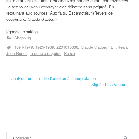
ont été autant discutés. Peu d'oeuvres ont été autant controversées.
Le temps est venu d'essayer d'en débattre sans préjugé. En
retournant aux sources. Aux faits. Escamotés." (Revers de
couverture, Claude Gauteur)
[/google_cloaking]
Shopping
1894-1979
1925-1939
2201015368
Claude Gauteur
Efr
Jean
Jean Renoir
la double méprise
Renoir
←
analyser un film : De l’émotion à l’interprétation
Navigation d'article
Signé : Lino Ventura
→
Rechercher :