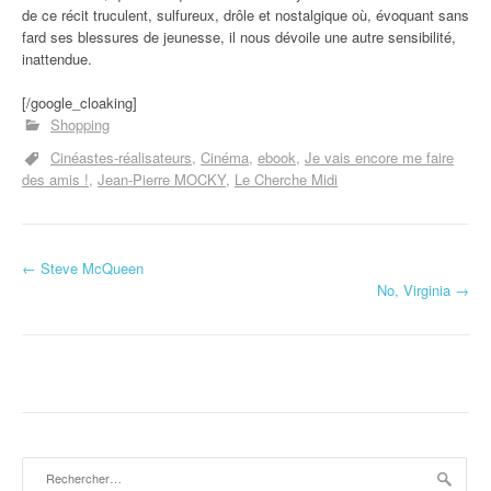
de ce récit truculent, sulfureux, drôle et nostalgique où, évoquant sans
fard ses blessures de jeunesse, il nous dévoile une autre sensibilité,
inattendue.
[/google_cloaking]
Shopping
Cinéastes-réalisateurs
Cinéma
ebook
Je vais encore me faire
des amis !
Jean-Pierre MOCKY
Le Cherche Midi
←
Steve McQueen
Navigation d'article
No, Virginia
→
Rechercher :