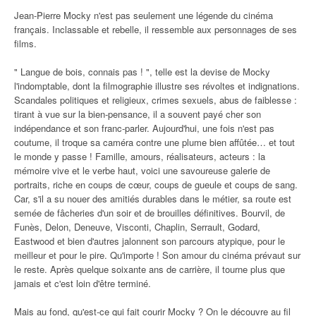
Jean-Pierre Mocky n'est pas seulement une légende du cinéma
français. Inclassable et rebelle, il ressemble aux personnages de ses
films.
" Langue de bois, connais pas ! ", telle est la devise de Mocky
l'indomptable, dont la filmographie illustre ses révoltes et indignations.
Scandales politiques et religieux, crimes sexuels, abus de faiblesse :
tirant à vue sur la bien-pensance, il a souvent payé cher son
indépendance et son franc-parler. Aujourd'hui, une fois n'est pas
coutume, il troque sa caméra contre une plume bien affûtée… et tout
le monde y passe ! Famille, amours, réalisateurs, acteurs : la
mémoire vive et le verbe haut, voici une savoureuse galerie de
portraits, riche en coups de cœur, coups de gueule et coups de sang.
Car, s'il a su nouer des amitiés durables dans le métier, sa route est
semée de fâcheries d'un soir et de brouilles définitives. Bourvil, de
Funès, Delon, Deneuve, Visconti, Chaplin, Serrault, Godard,
Eastwood et bien d'autres jalonnent son parcours atypique, pour le
meilleur et pour le pire. Qu'importe ! Son amour du cinéma prévaut sur
le reste. Après quelque soixante ans de carrière, il tourne plus que
jamais et c'est loin d'être terminé.
Mais au fond, qu'est-ce qui fait courir Mocky ? On le découvre au fil