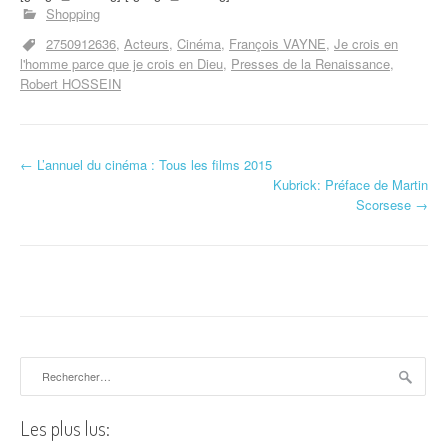
Shopping
2750912636
Acteurs
Cinéma
François VAYNE
Je crois en
l'homme parce que je crois en Dieu
Presses de la Renaissance
Robert HOSSEIN
←
L’annuel du cinéma : Tous les films 2015
Navigation d'article
Kubrick: Préface de Martin
Scorsese
→
Rechercher :
Les plus lus: