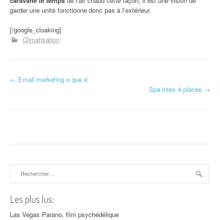
caravane le temps
de l’air chaud cette façon, il est une vision de
garder une unité fonctionne donc pas à l’extérieur.
[/google_cloaking]
Climatisation
←
Email marketing o que é
Navigation d'article
Spa intex 4 places
→
Rechercher :
Les plus lus:
Las Vegas Parano, film psychédélique