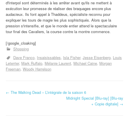
d'Interpol sont déterminés à les arrêter avant qu'ils ne mettent à
exécution leur promesse de réaliser des braquages encore plus
audacieux. Ils font appel à Thaddeus, spécialiste reconnu pour
expliquer les tours de magie les plus sophistiqués. Alors que la
pression s'intensifie, et que le monde entier attend le spectaculaire
tour final des Cavaliers, la course contre la montre commence.
[/google_cloaking]
Shopping
Dave Franco
Insaisissables
Isla Fisher
Jesse Eisenberg
Louis
Leterrier
Mark Ruffalo
Mélanie Laurent
Michael Caine
Morgan
Freeman
Woody Harrelson
←
The Walking Dead – L’intégrale de la saison 6
Navigation d'article
Midnight Special [Blu-ray] [Blu-ray
+ Copie digitale]
→