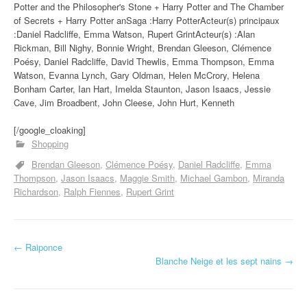
Potter and the Philosopher's Stone + Harry Potter and The Chamber
of Secrets + Harry Potter anSaga :Harry PotterActeur(s) principaux
:Daniel Radcliffe, Emma Watson, Rupert GrintActeur(s) :Alan
Rickman, Bill Nighy, Bonnie Wright, Brendan Gleeson, Clémence
Poésy, Daniel Radcliffe, David Thewlis, Emma Thompson, Emma
Watson, Evanna Lynch, Gary Oldman, Helen McCrory, Helena
Bonham Carter, Ian Hart, Imelda Staunton, Jason Isaacs, Jessie
Cave, Jim Broadbent, John Cleese, John Hurt, Kenneth
[/google_cloaking]
Shopping
Brendan Gleeson
Clémence Poésy
Daniel Radcliffe
Emma
Thompson
Jason Isaacs
Maggie Smith
Michael Gambon
Miranda
Richardson
Ralph Fiennes
Rupert Grint
←
Raiponce
Navigation d'article
Blanche Neige et les sept nains
→